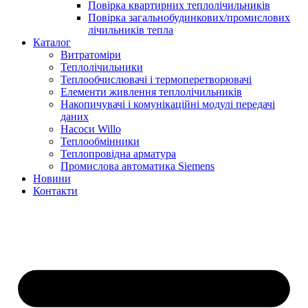
Повірка квартирних теплолічильників
Повірка загальнобудинкових/промислових
лічильників тепла
Каталог
Витратоміри
Теплолічильники
Теплообчислювачі і термоперетворювачі
Елементи живлення теплолічильників
Накопичувачі і комунікаційні модулі передачі
даних
Насоси Willo
Теплообмінники
Теплопровідна арматура
Промислова автоматика Siemens
Новини
Контакти