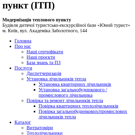
пункт (ІТП)
Модернізація теплового пункту
Будівля дитячої туристсько-екскурсійної бази «Юний турист»
м. Київ, вул. Академіка Заболотного, 144
Головна
Про нас
Наші сертифікати
Наші проєкти
База знань та ПЗ
Послуги
Диспетчеризація
Установка лічильників тепла
Установка квартирних лічильників
Установка загальнобудинкового /
промислового лічильника
Повірка та ремонт лічильників тепла
Повірка квартирних теплолічильників
Повірка загальнобудинкових/промислових
лічильників тепла
Каталог
Витратоміри
Теплолічильники