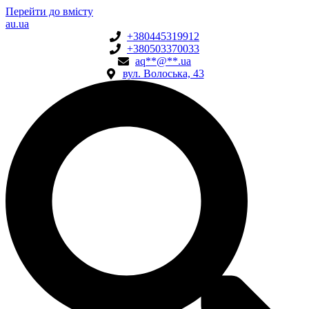
Перейти до вмісту
au.ua
+380445319912
+380503370033
aq
**
@
**
.ua
вул. Волоська, 43