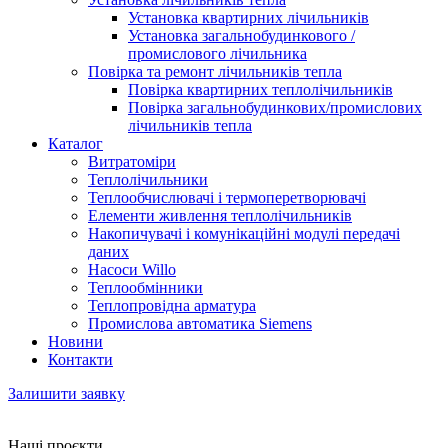
Установка квартирних лічильників
Установка загальнобудинкового /
промислового лічильника
Повірка та ремонт лічильників тепла
Повірка квартирних теплолічильників
Повірка загальнобудинкових/промислових
лічильників тепла
Каталог
Витратоміри
Теплолічильники
Теплообчислювачі і термоперетворювачі
Елементи живлення теплолічильників
Накопичувачі і комунікаційні модулі передачі
даних
Насоси Willo
Теплообмінники
Теплопровідна арматура
Промислова автоматика Siemens
Новини
Контакти
Залишити заявку
Наші проєкти