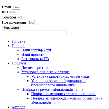
Email
Ім'я
Телефон
Повідомлення
Надіслати
Головна
Про нас
Наші сертифікати
Наші проєкти
База знань та ПЗ
Послуги
Диспетчеризація
Установка лічильників тепла
Установка квартирних лічильників
Установка загальнобудинкового /
промислового лічильника
Повірка та ремонт лічильників тепла
Повірка квартирних теплолічильників
Повірка загальнобудинкових/промислових
лічильників тепла
Каталог