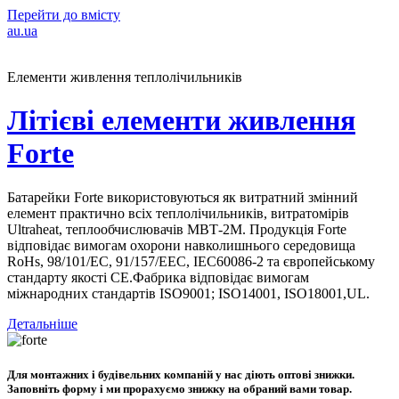
Перейти до вмісту
au.ua
Елементи живлення теплолічильників
Літієві елементи живлення
Forte
Батарейки Forte використовуються як витратний змінний
елемент практично всіх теплолічильників, витратомірів
Ultraheat, теплообчислювачів МВТ-2М. Продукція Forte
відповідає вимогам охорони навколишнього середовища
RoHs, 98/101/ЕС, 91/157/ЕЕС, ІЕС60086-2 та європейському
стандарту якості СЕ.Фабрика відповідає вимогам
міжнародних стандартів ISO9001; ISO14001, ISO18001,UL.
Детальніше
Для монтажних і будівельних компаній у нас діють оптові знижки.
Заповніть форму і ми прорахуємо знижку на обраний вами товар.