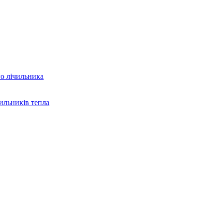
го лічильника
ильників тепла