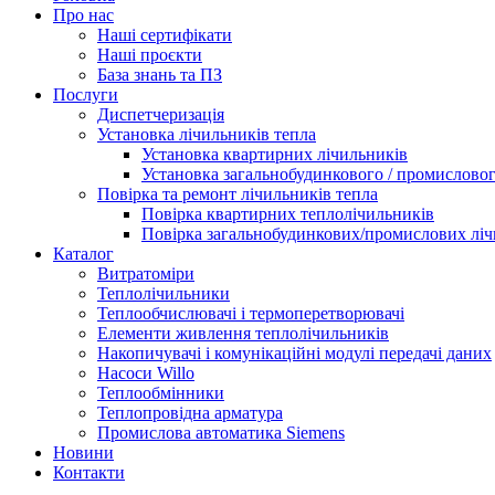
Про нас
Наші сертифікати
Наші проєкти
База знань та ПЗ
Послуги
Диспетчеризація
Установка лічильників тепла
Установка квартирних лічильників
Установка загальнобудинкового / промислово
Повірка та ремонт лічильників тепла
Повірка квартирних теплолічильників
Повірка загальнобудинкових/промислових ліч
Каталог
Витратоміри
Теплолічильники
Теплообчислювачі і термоперетворювачі
Елементи живлення теплолічильників
Накопичувачі і комунікаційні модулі передачі даних
Насоси Willo
Теплообмінники
Теплопровідна арматура
Промислова автоматика Siemens
Новини
Контакти