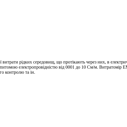
ї витрати рідких середовищ, що протікають через них, в електр
ин з питомою електропровідністю від 0001 до 10 См/м. Витратомір
о контролю та ін.